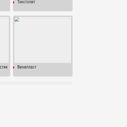
Текстолит
стик
Винипласт