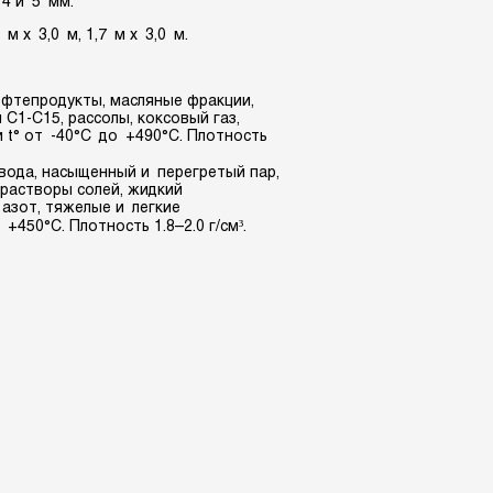
4 и 5 мм.
 м х 3,0 м, 1,7 м х 3,0 м.
фтепродукты, масляные фракции,
ы
С1-С15
, рассолы, коксовый газ,
 t° от -40°С до +490°С. Плотность
вода, насыщенный и перегретый пар,
 растворы солей, жидкий
 азот, тяжелые и легкие
450°С. Плотность 1.8–2.0 г/см³.