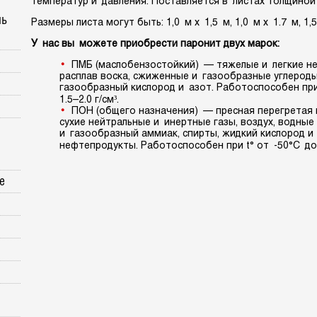
температур и давления. Поставляется в листах толщиной 
нь
Размеры листа могут быть: 1,0 м х 1,5 м, 1,0 м х 1.7 м, 1,5
У нас вы можете приобрести паронит двух марок:
ПМБ (маслобензостойкий) — тяжелые и легкие не
расплав воска, сжиженные и газообразные углерод
газообразный кислород и азот. Работоспособен при
1.5–2.0 г/см³.
ПОН (общего назначения) — пресная перегретая 
сухие нейтральные и инертные газы, воздух, водные
и газообразный аммиак, спирты, жидкий кислород и
нефтепродукты. Работоспособен при t° от -50°С до +
е