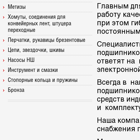
Главным для
Метизы
работу каче
Хомуты, соединения для
при этом ги
конвейерных лент, штуцера
переходные
постоянным
Перчатки, рукавицы брезентовые
Специалист
Цепи, звездочки, шкивы
подшипнико
Насосы НШ
ответят на 
электронной
Инструмент и смазки
Стопорные кольца и пружины
Всегда в н
Бронза
подшипнико
средств ин
и комплект
Наша компа
снабжения 